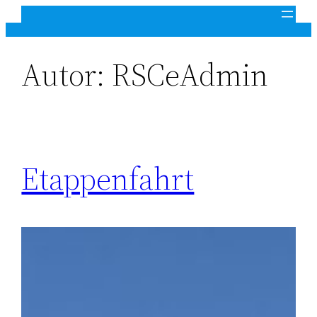
Zum
Inhalt
springen
Autor:
RSCeAdmin
Etappenfahrt