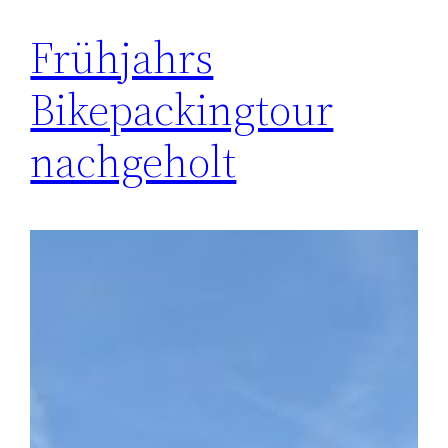
Frühjahrs
Bikepackingtour
nachgeholt