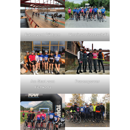
Bahnevent Büttgen
Vereinsmeisterschaft
Am Start zum
Frauenpower
Fichkona