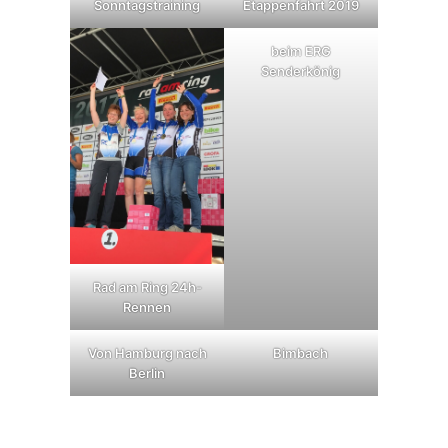
Sonntagstraining
Etappenfahrt 2019
beim ERG
Senderkönig
Rad am Ring 24h-
Rennen
Von Hamburg nach
Bimbach
Berlin