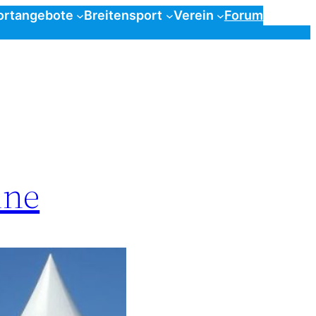
ortangebote
Breitensport
Verein
Forum
ine