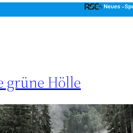
Neues
Sp
ie grüne Hölle