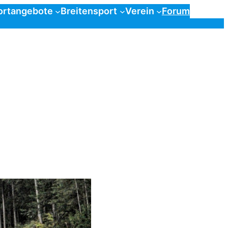
ortangebote
Breitensport
Verein
Forum