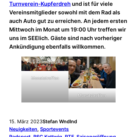
Turnverein-Kupferdreh
und ist für viele
Vereinsmitglieder sowohl mit dem Rad als
auch Auto gut zu erreichen. An jedem ersten
Mittwoch im Monat um 19:00 Uhr treffen wir
uns im SEElich. Gäste sind nach vorheriger
Ankündigung ebenfalls willkommen.
Monatstreffen
Monatstreffen
15. März 2023
Stefan Wndlnd
Neuigkeiten
, 
Sportevents
Radsport
, 
RSC Kettwig
, 
RTF
, 
Saisoneröffnung