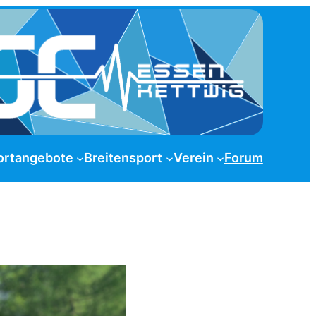
ortangebote
Breitensport
Verein
Forum