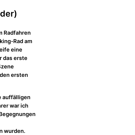
nder)
em Radfahren
kking-Rad am
eife eine
 das erste
 Szene
 den ersten
 auffälligen
rer war ich
n Begegnungen
e
en wurden.