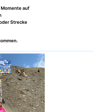
e Momente auf
n
oder Strecke
enommen.