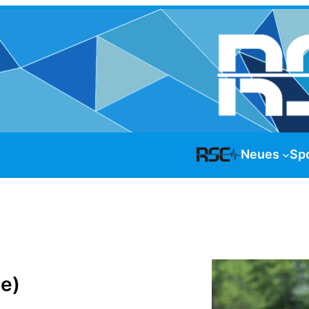
Neues
Sp
de)