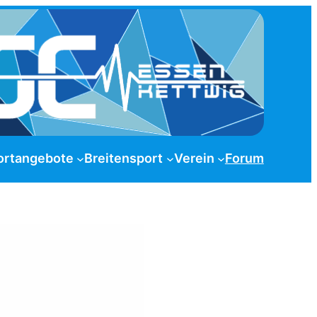
ortangebote
Breitensport
Verein
Forum