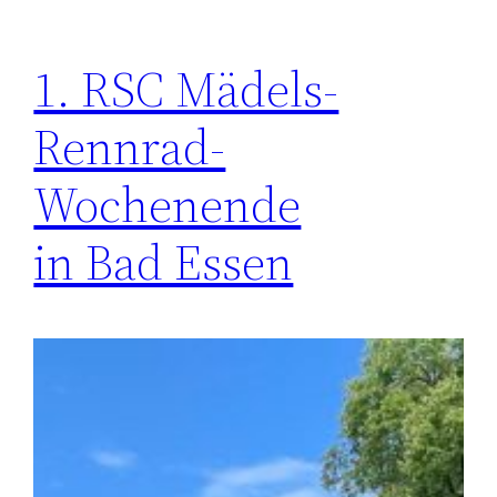
1. RSC Mädels-
Rennrad-
Wochenende
in Bad Essen