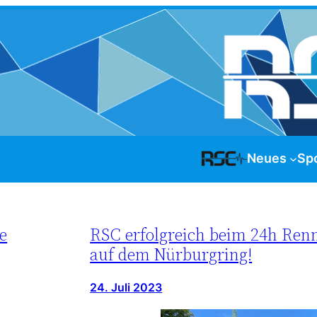
Neues
Sp
e
RSC erfolgreich beim 24h Ren
auf dem Nürburgring!
24. Juli 2023