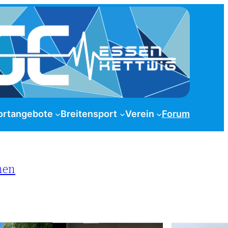
ortangebote
Breitensport
Verein
Forum
nen