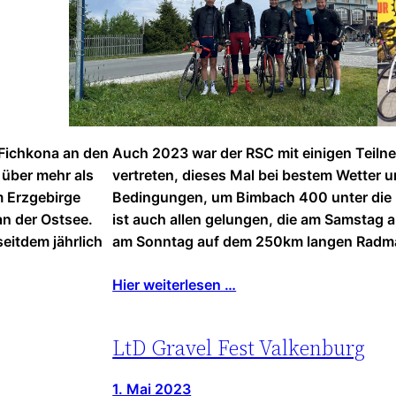
 Fichkona an den
Auch 2023 war der RSC mit einigen Teiln
 über mehr als
vertreten, dieses Mal bei bestem Wetter 
m Erzgebirge
Bedingungen, um Bimbach 400 unter die
n der Ostsee.
ist auch allen gelungen, die am Samstag 
eitdem jährlich
am Sonntag auf dem 250km langen Radmar
Hier weiterlesen …
LtD Gravel Fest Valkenburg
1. Mai 2023