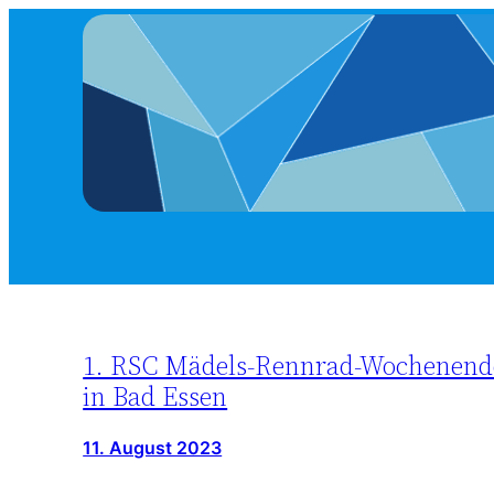
1. RSC Mädels-Rennrad-Wochenend
in Bad Essen
11. August 2023